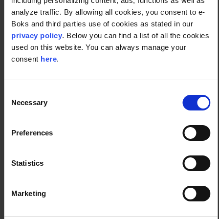
including personalizing content, ads, functions as well as
analyze traffic. By allowing all cookies, you consent to e-
Boks and third parties use of cookies as stated in our
privacy policy
. Below you can find a list of all the cookies
used on this website. You can always manage your
consent
here
.
Har du brug for at sende digital
post?
Consent
Lad os fortælle dig om e-Boks.
Necessary
Selection
Preferences
Kontakt os
Statistics
Vi tilbyder virksomheder en moderne
Marketing
digital platform, der bygger på åbne
standarder, API'er og open source
teknologier.