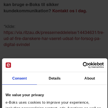
kan bruge e-Boks til sikker
kundekommunikation?
Kontakt os i dag.
*kilde:
https://via.ritzau.dk/pressemeddelelse/14434631/tre-
ud-af-fire-danskere-har-vaeret-udsat-for-forsog-pa-
digital-svindel
76%
Consent
Details
About
procent af danskerne* har inden for det seneste år været udsat
for digitalt svindel­forsøg, hvor phishing via mail er den mest
udbredte metode, viser tal fra 2024.
We value your privacy
e-Boks uses cookies to improve your experience,