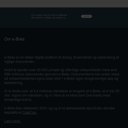
Om e-Boks
e-Boks er en sikker digital platform til dialog, forsendelse og opbevaring af
vigtige dokumenter.
Hvert år sender over 30.000 private og offentlige virksomheder mere end
598 millioner dokumenter gennem e-Boks. Dokumenterne kan enten vises
på virksomhedernes egne sider eller i e-Boks' egen brugervenlige app og
webløsning.
Vi er stolte over, at 5,4 millioner danskere er brugere af e-Boks, at vi har 35
mio. logins om måneden, og vi i flere år er kåret som Danmarks mest
troværdige brand.
e-Boks blev etableret i 2001 og og er et aktieselskab ejet af den danske
kapitalfond
CataCap.
Læs mere.