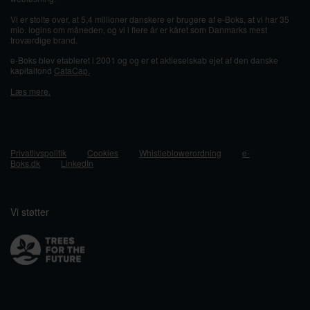
Vi er stolte over, at 5,4 millioner danskere er brugere af e-Boks, at vi har 35
mio. logins om måneden, og vi i flere år er kåret som Danmarks mest
troværdige brand.
e-Boks blev etableret i 2001 og og er et aktieselskab ejet af den danske
kapitalfond
CataCap.
Læs mere.
Privatlivspolitik
Cookies
Whistleblowerordning
e-
Boks.dk
LinkedIn
Vi støtter