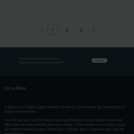
1
2
3
Om e-Boks
e-Boks er en sikker digital platform til dialog, forsendelse og opbevaring af
vigtige dokumenter.
Hvert år sender over 30.000 private og offentlige virksomheder mere end
598 millioner dokumenter gennem e-Boks. Dokumenterne kan enten vises
på virksomhedernes egne sider eller i e-Boks' egen brugervenlige app og
webløsning.