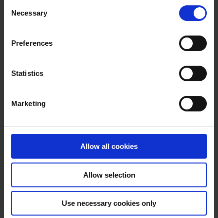
Consent
Necessary
Selection
Preferences
Statistics
Marketing
Allow all cookies
Allow selection
e-Boks uden CPR, Forsyning
EWII digitaliserer betalingspåmindelser med
e-Boks: Effektiv og sikker
Use necessary cookies only
kundekommunikation