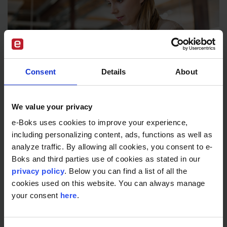
Consent
Details
About
We value your privacy
e-Boks uses cookies to improve your experience,
Sikker distribution
including personalizing content, ads, functions as well as
Intect: Effektiv distribution af digitale
analyze traffic. By allowing all cookies, you consent to e-
lønsedler
Boks and third parties use of cookies as stated in our
privacy policy
. Below you can find a list of all the
cookies used on this website. You can always manage
your consent
here
.