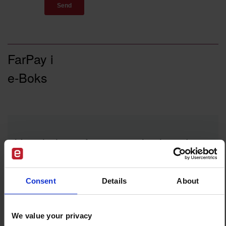
FarPay i
e-Boks
Har du brug for at sende digital
post?
Lad os fortælle dig om e-Boks.
Consent
Details
About
We value your privacy
Kontakt os