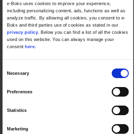
e-Boks uses cookies to improve your experience,
including personalizing content, ads, functions as well as
analyze traffic. By allowing all cookies, you consent to e-
Vi tilbyder virksomheder en moderne
Boks and third parties use of cookies as stated in our
digital platform, der bygger på åbne
privacy policy
. Below you can find a list of all the cookies
standarder, API'er og open source
used on this website. You can always manage your
teknologier.
consent
here
.
Consent
Vi kan hjælpe med at styrke
Necessary
Selection
kommunikationen og interaktionen mellem
virksomheder, organisationer, borgere,
kunder og samfund.
Preferences
Statistics
Vi er stolte over, at vi i mere end 20 år har
hjulpet virksomheder i Danmark og i andre
lande med at digitalisere deres
Marketing