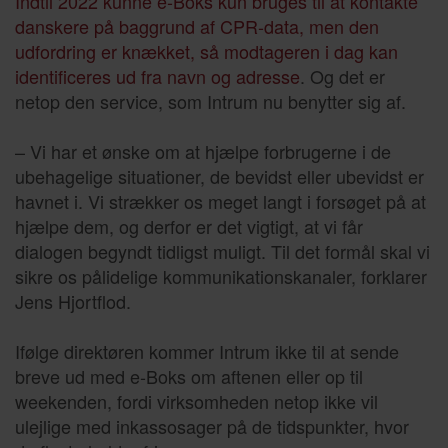
Indtil 2022 kunne e-Boks kun bruges til at kontakte
danskere på baggrund af CPR-data, men den
udfordring er knækket, så modtageren i dag kan
identificeres ud fra navn og adresse
. Og det er
netop den service, som Intrum nu benytter sig af.
– Vi har et ønske om at hjælpe forbrugerne i de
ubehagelige situationer, de bevidst eller ubevidst er
havnet i. Vi strækker os meget langt i forsøget på at
hjælpe dem, og derfor er det vigtigt, at vi får
dialogen begyndt tidligst muligt. Til det formål skal vi
sikre os pålidelige kommunikationskanaler, forklarer
Jens Hjortflod.
Ifølge direktøren kommer Intrum ikke til at sende
breve ud med e-Boks om aftenen eller op til
weekenden, fordi virksomheden netop ikke vil
ulejlige med inkassosager på de tidspunkter, hvor