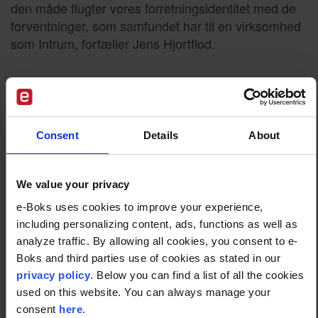
den måde flugter vores forretningsidentitet med de
forventninger, som samfundet har til en virksomhed
som Intrum, fortæller Jens Hjortflod.
e-Boks er troværdig og med
høj åbningsrate
Consent
Details
About
Ud over, at Intrum nu får mulighed for at kontakte
kunder via e-Boks, hvis de har navn og adresse, ser
We value your privacy
direktøren også en anden fordel ved at sende post
e-Boks uses cookies to improve your experience,
via e-Boks.
including personalizing content, ads, functions as well as
analyze traffic. By allowing all cookies, you consent to e-
I modsætning til andre digitale postløsninger – for
Boks and third parties use of cookies as stated in our
eksempel direct mail – er åbningsraten med e-Boks
privacy policy
. Below you can find a list of all the cookies
markant højere. Faktisk er den blandt de højeste
used on this website. You can always manage your
overhovedet på tværs af kanaler. Hos de mange
consent
here
.