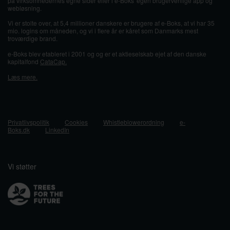
på virksomhedernes egne sider eller i e-Boks' egen brugervenlige app og
webløsning.
Vi er stolte over, at 5,4 millioner danskere er brugere af e-Boks, at vi har 35
mio. logins om måneden, og vi i flere år er kåret som Danmarks mest
troværdige brand.
e-Boks blev etableret i 2001 og og er et aktieselskab ejet af den danske
kapitalfond
CataCap.
Læs mere.
Privatlivspolitik
Cookies
Whistleblowerordning
e-
Boks.dk
LinkedIn
Vi støtter