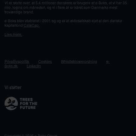
Vi er stolte over, at 5,4 millioner danskere er brugere af e-Boks, at vi har 35
mio. logins om måneden, og vi i flere år er kåret som Danmarks mest
troværdige brand.
e-Boks blev etableret i 2001 og og er et aktieselskab ejet af den danske
kapitalfond
CataCap.
Læs mere.
Privatlivspolitik
Cookies
Whistleblowerordning
e-
Boks.dk
LinkedIn
Vi støtter
Copyright © 2026 e-Boks Group.