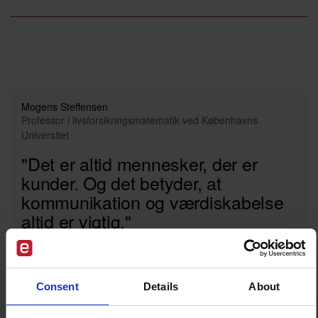
Mogens Steffensen
Professor i livsforsikringsmatematik ved Københavns
Universitet
"Det er altid mennesker, der er
kunder. Og det betyder, at
kommunikation og værdiskabelse
altid er vigtig."
Consent
Details
About
Fundament først –