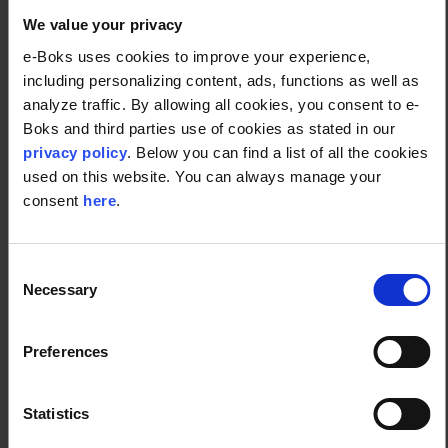
differentiering bagefter
We value your privacy
e-Boks uses cookies to improve your experience,
Fremtidens kundeforhold i forsikrings- og
including personalizing content, ads, functions as well as
pensionsbranchen skal ikke nødvendigvis dyrkes
analyze traffic. By allowing all cookies, you consent to e-
gennem flere beskeder eller mere kommunikation.
Boks and third parties use of cookies as stated in our
Tværtimod forventer kunderne,
at den
privacy policy
. Below you can find a list of all the cookies
grundlæggende digitale kommunikation er præcis,
used on this website. You can always manage your
sikker og effektiv
– og lever op til alle standarder for
consent
here
.
best practice.
Det er først, når det fundament er på plads, at
Consent
selskaberne kan differentiere sig. Ikke på,
de
om
Necessary
Selection
kommunikerer digitalt, men på
de bruger
hvordan
kommunikationen som platform for mere målrettede,
personlige og meningsfulde relationer. Og
Preferences
allerbedst: bygger oven på den solide
kommunikation med værditilbud, der rækker ud over
Statistics
det, man traditionelt forbinder med forsikring og