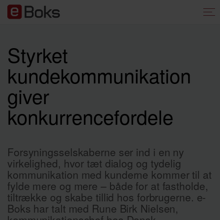
Styrket
kundekommunikation
giver
konkurrencefordele
Forsyningsselskaberne ser ind i en
ny
virkelighed
, hvor tæt dialog og tydelig
kommunikation med kunderne
kommer til at
fylde mere og mere
–
både for at fastholde,
tiltrække og skabe tillid
hos
forbruge
rne
.
e-
Boks har talt med Rune Birk Nielsen,
kommunikationschef hos Dansk