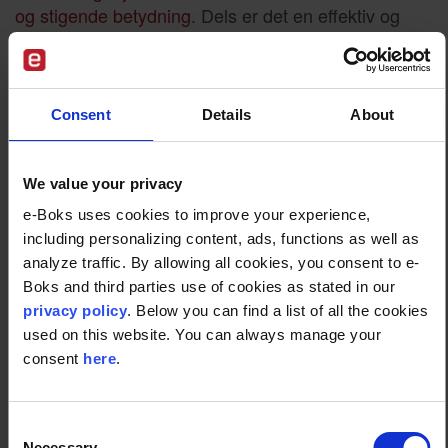
og stigende betydning
. Dels er det en effektiv og
hurtig måde at kommunikere til sine forbrugere på.
Dels er det muligt at sende information, der er
underlagt GDPR-regler og derfor skal håndteres
fortroligt. Og endelig er det med e-Boks muligt for
Consent
Details
About
fjernvarmeselskaberne med kvittering at sikre, at
deres kunder modtager den information de ønsker
We value your privacy
at give dem, siger Rune Birk Nielsen.
e-Boks uses cookies to improve your experience,
Digitaliseringen giver også forsyningsselskaberne
including personalizing content, ads, functions as well as
mulighed for at skræddersy driften baseret på de
analyze traffic. By allowing all cookies, you consent to e-
faktiske forbrugsdata og dermed spare ressourcer:
Boks and third parties use of cookies as stated in our
privacy policy
. Below you can find a list of all the cookies
– Vi ser, at digitalisering bidrager med vigtig viden
used on this website. You can always manage your
om kundernes forbrug. Det gør, at selskaberne kan
consent
here
.
tilpasse produktionen helt præcist og dermed både
spare energi og penge. Det skal selvfølgelig også
kommunikeres tydeligt, så borgerne ved, hvorfor
Consent
selskabet gør det, og hvordan de selv får glæde af
Necessary