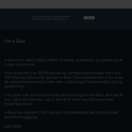
Om e-Boks
e-Boks er en sikker digital platform til dialog, forsendelse og opbevaring af
vigtige dokumenter.
Hvert år sender over 30.000 private og offentlige virksomheder mere end
598 millioner dokumenter gennem e-Boks. Dokumenterne kan enten vises
på virksomhedernes egne sider eller i e-Boks' egen brugervenlige app og
webløsning.
Vi er stolte over, at 5,4 millioner danskere er brugere af e-Boks, at vi har 35
mio. logins om måneden, og vi i flere år er kåret som Danmarks mest
troværdige brand.
e-Boks blev etableret i 2001 og og er et aktieselskab ejet af den danske
kapitalfond
CataCap.
Læs mere.