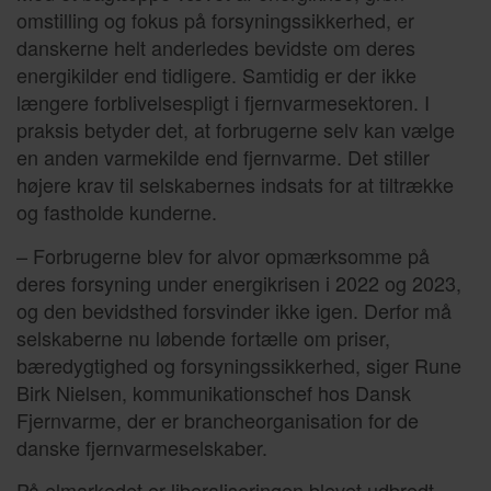
omstilling og fokus på forsyningssikkerhed, er
danskerne helt anderledes bevidste om deres
energikilder end tidligere. Samtidig er der ikke
længere forblivelsespligt i fjernvarmesektoren. I
praksis betyder det, at forbrugerne selv kan vælge
en anden varmekilde end fjernvarme. Det stiller
højere krav til selskabernes indsats for at tiltrække
og fastholde kunderne.
– Forbrugerne blev for alvor opmærksomme på
deres forsyning under energikrisen i 2022 og 2023,
og den bevidsthed forsvinder ikke igen. Derfor må
selskaberne nu løbende fortælle om priser,
bæredygtighed og forsyningssikkerhed, siger Rune
Birk Nielsen, kommunikationschef hos Dansk
Fjernvarme, der er brancheorganisation for de
danske fjernvarmeselskaber.
På elmarkedet er liberaliseringen blevet udbredt