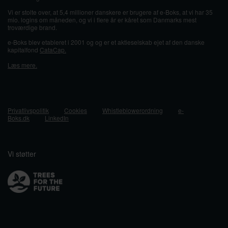
Vi er stolte over, at 5,4 millioner danskere er brugere af e-Boks, at vi har 35
mio. logins om måneden, og vi i flere år er kåret som Danmarks mest
troværdige brand.
e-Boks blev etableret i 2001 og og er et aktieselskab ejet af den danske
kapitalfond
CataCap.
Læs mere.
Privatlivspolitik
Cookies
Whistleblowerordning
e-
Boks.dk
LinkedIn
Vi støtter