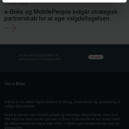
e-Boks eValg
e-Boks og MobilePeople indgår strategisk
partnerskab for at øge valgdeltagelsen
Om e-Boks
e-Boks er en sikker digital platform til dialog, forsendelse og opbevaring af
vigtige dokumenter.
Hvert år sender over 30.000 private og offentlige virksomheder mere end
598 millioner dokumenter gennem e-Boks. Dokumenterne kan enten vises
på virksomhedernes egne sider eller i e-Boks' egen brugervenlige app og
webløsning.