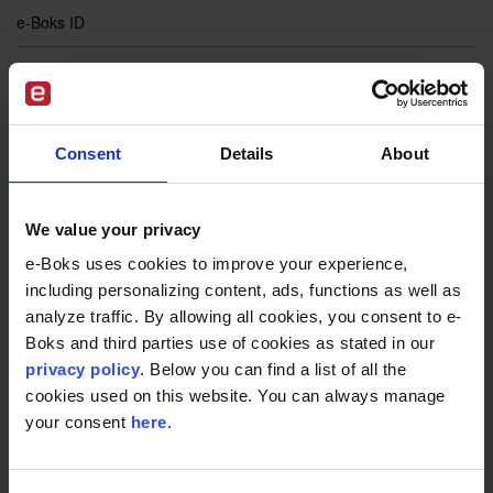
e-Boks ID
AI
Digital underskrift
Consent
Details
About
EUDI
Portalløsning
We value your privacy
e-Boks uses cookies to improve your experience,
e-Boks eValg
including personalizing content, ads, functions as well as
analyze traffic. By allowing all cookies, you consent to e-
e-Boks uden CPR
Boks and third parties use of cookies as stated in our
privacy policy
. Below you can find a list of all the
e-Wallet
cookies used on this website. You can always manage
your consent
here
.
eIDAS 2.0