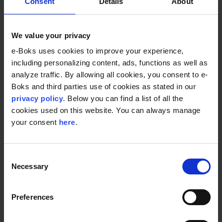
Consent
Details
About
We value your privacy
e-Boks uses cookies to improve your experience,
including personalizing content, ads, functions as well as
analyze traffic. By allowing all cookies, you consent to e-
Boks and third parties use of cookies as stated in our
privacy policy
. Below you can find a list of all the
cookies used on this website. You can always manage
Forsikring & Pension
your consent
here
.
Forsker: F&P skaber værdi med effektiv
kommunikation og bredere værditilbud
Consent
Necessary
Selection
Preferences