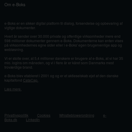
Om e-Boks
e-Boks er en sikker digital platform til dialog, forsendelse og opbevaring af
vigtige dokumenter.
Hvert år sender over 30.000 private og offentlige virksomheder mere end
598 millioner dokumenter gennem e-Boks. Dokumenterne kan enten vises
på virksomhedernes egne sider eller i e-Boks' egen brugervenlige app og
webløsning.
Vi er stolte over, at 5,4 millioner danskere er brugere af e-Boks, at vi har 35
mio. logins om måneden, og vi i flere år er kåret som Danmarks mest
troværdige brand.
e-Boks blev etableret i 2001 og og er et aktieselskab ejet af den danske
kapitalfond
CataCap.
Læs mere.
Privatlivspolitik
Cookies
Whistleblowerordning
e-
Boks.dk
LinkedIn