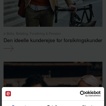
e-Boks, Betaling, Forsikring & Pension
Den ideelle kunderejse for forsikringskunder