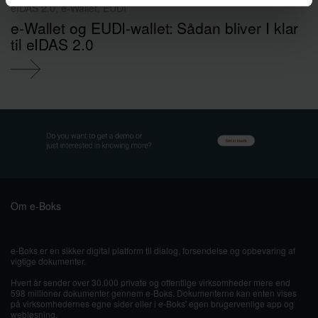
eIDAS 2.0, e-Wallet, EUDI
e-Wallet og EUDI-wallet: Sådan bliver I klar
til eIDAS 2.0
Om e-Boks
e-Boks er en sikker digital platform til dialog, forsendelse og opbevaring af
vigtige dokumenter.
Hvert år sender over 30.000 private og offentlige virksomheder mere end
598 millioner dokumenter gennem e-Boks. Dokumenterne kan enten vises
på virksomhedernes egne sider eller i e-Boks' egen brugervenlige app og
webløsning.