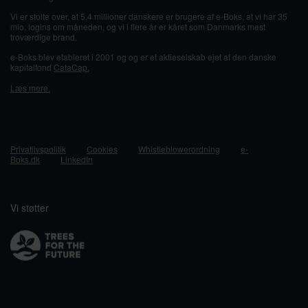
Vi er stolte over, at 5,4 millioner danskere er brugere af e-Boks, at vi har 35
mio. logins om måneden, og vi i flere år er kåret som Danmarks mest
troværdige brand.
e-Boks blev etableret i 2001 og og er et aktieselskab ejet af den danske
kapitalfond
CataCap.
Læs mere.
Privatlivspolitik
Cookies
Whistleblowerordning
e-
Boks.dk
LinkedIn
Vi støtter