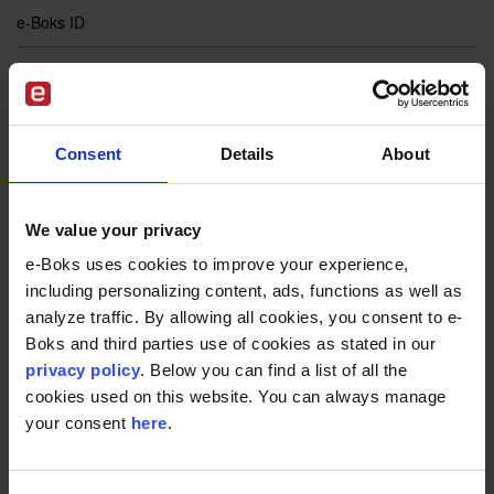
e-Boks ID
AI
Digital underskrift
Consent
Details
About
EUDI
Portalløsning
We value your privacy
e-Boks uses cookies to improve your experience,
e-Boks eValg
including personalizing content, ads, functions as well as
analyze traffic. By allowing all cookies, you consent to e-
e-Boks uden CPR
Boks and third parties use of cookies as stated in our
privacy policy
. Below you can find a list of all the
e-Wallet
cookies used on this website. You can always manage
your consent
here
.
eIDAS 2.0