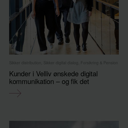
Sikker distribution, Sikker digital dialog, Forsikring & Pension
Kunder i Velliv ønskede digital
kommunikation – og fik det