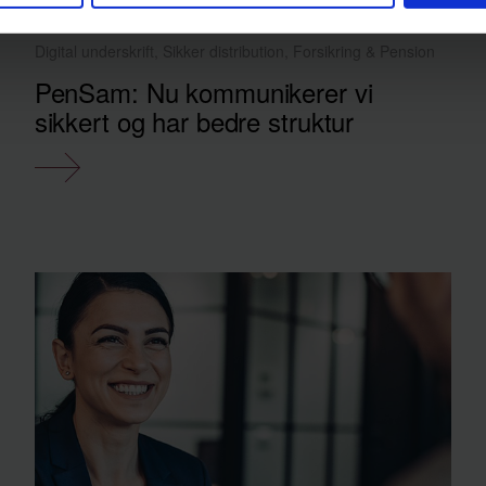
Digital underskrift, Sikker distribution, Forsikring & Pension
PenSam: Nu kommunikerer vi
sikkert og har bedre struktur