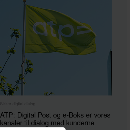
Sikker digital dialog
ATP: Digital Post og e‑Boks er vores
kanaler til dialog med kunderne