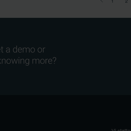
1
2
Vi støtte