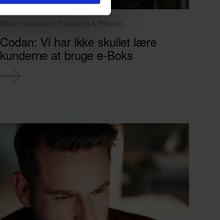
Sikker distribution, Forsikring & Pension
Codan: Vi har ikke skullet lære
kunderne at bruge e‑Boks