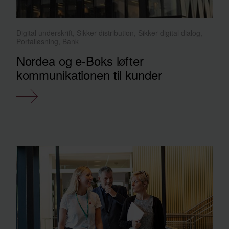
Digital underskrift, Sikker distribution, Sikker digital dialog,
Portalløsning, Bank
Nordea og e-Boks løfter
kommunikationen til kunder