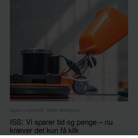
Digital underskrift, Sikker distribution
ISS: Vi sparer tid og penge – nu
kræver det kun få klik