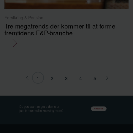
Forsikring & Pension
Tre megatrends der kommer til at forme
fremtidens F&P-branche
1
2
3
4
5