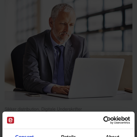
Sikker distribution, Digitale Underskrifter
Digital post i e-Boks som alternativ til
anbefalet brev
Consent
Details
About