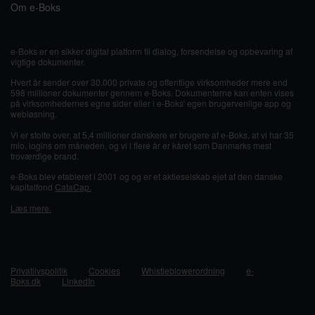
Om e-Boks
e-Boks er en sikker digital platform til dialog, forsendelse og opbevaring af
vigtige dokumenter.
Hvert år sender over 30.000 private og offentlige virksomheder mere end
598 millioner dokumenter gennem e-Boks. Dokumenterne kan enten vises
på virksomhedernes egne sider eller i e-Boks' egen brugervenlige app og
webløsning.
Vi er stolte over, at 5,4 millioner danskere er brugere af e-Boks, at vi har 35
mio. logins om måneden, og vi i flere år er kåret som Danmarks mest
troværdige brand.
e-Boks blev etableret i 2001 og og er et aktieselskab ejet af den danske
kapitalfond
CataCap.
Læs mere.
Privatlivspolitik
Cookies
Whistleblowerordning
e-
Boks.dk
LinkedIn